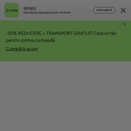
×
REMIX
DESCARCĂ
Descărcați aplicația pentru Android
×
-
30%
REDUCERE + TRANSPORT GRATUIT
Cadoul tău
pentru prima comandă
Cumpără acum