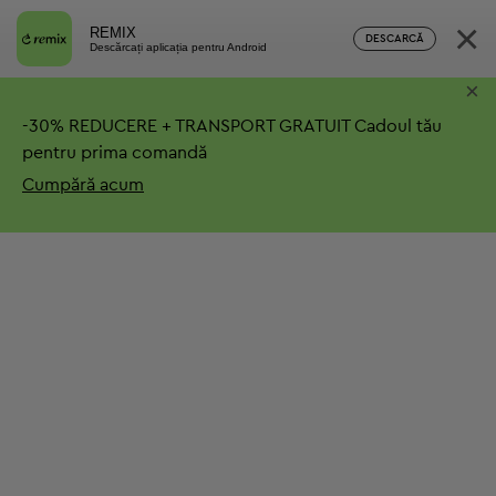
×
REMIX
DESCARCĂ
Descărcați aplicația pentru Android
×
-
30%
REDUCERE + TRANSPORT GRATUIT
Cadoul tău
pentru prima comandă
Cumpără acum