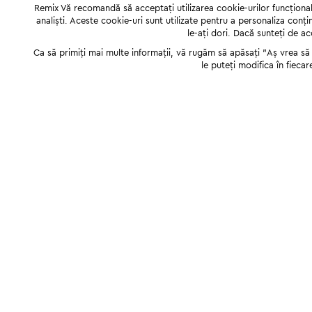
Remix Vă recomandă să acceptați utilizarea cookie-urilor funcționale,
analiști. Aceste cookie-uri sunt utilizate pentru a personaliza conți
le-ați dori. Dacă sunteți de a
Ca să primiți mai multe informații, vă rugăm să apăsați "Аș vrea să p
le puteți modifica în fiecar