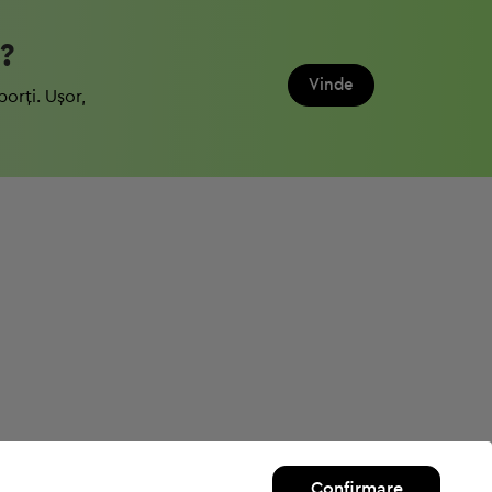
?
Vinde
porți. Ușor,
Confirmare