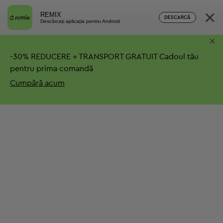
×
REMIX
DESCARCĂ
Descărcați aplicația pentru Android
×
-
30%
REDUCERE + TRANSPORT GRATUIT
Cadoul tău
pentru prima comandă
Cumpără acum