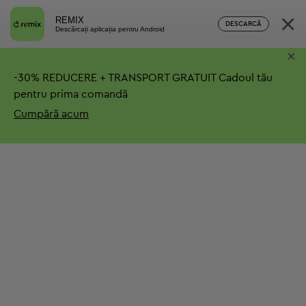
×
REMIX
DESCARCĂ
Descărcați aplicația pentru Android
×
-
30%
REDUCERE + TRANSPORT GRATUIT
Cadoul tău
pentru prima comandă
Cumpără acum