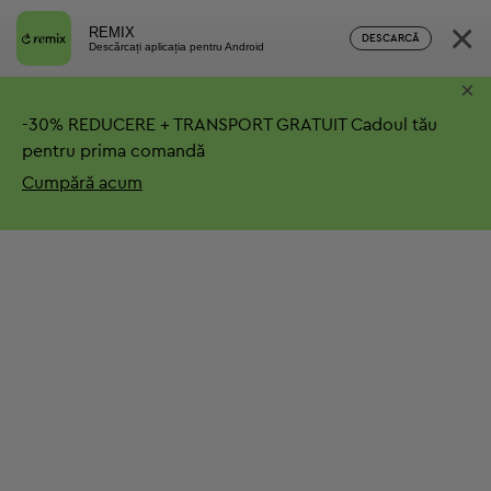
×
REMIX
DESCARCĂ
Descărcați aplicația pentru Android
×
-
30%
REDUCERE + TRANSPORT GRATUIT
Cadoul tău
pentru prima comandă
Cumpără acum