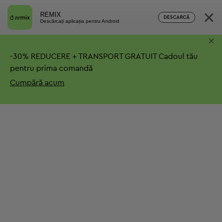
×
REMIX
DESCARCĂ
Descărcați aplicația pentru Android
×
-
30%
REDUCERE + TRANSPORT GRATUIT
Cadoul tău
pentru prima comandă
Cumpără acum