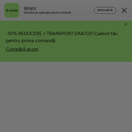
×
REMIX
DESCARCĂ
Descărcați aplicația pentru Android
×
-
30%
REDUCERE + TRANSPORT GRATUIT
Cadoul tău
pentru prima comandă
Cumpără acum