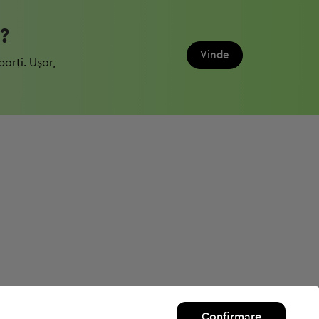
?
Vinde
porți. Ușor,
Confirmare