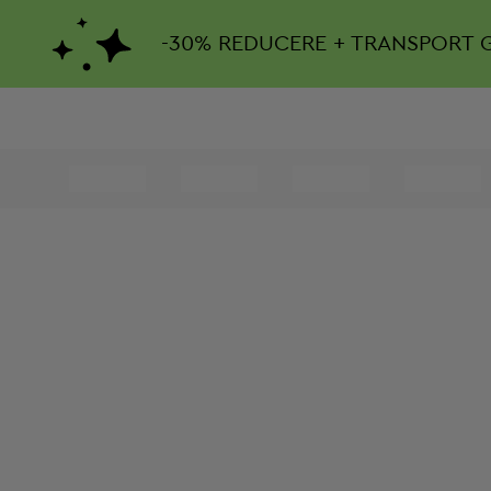
-
30%
REDUCERE + TRANSPORT 