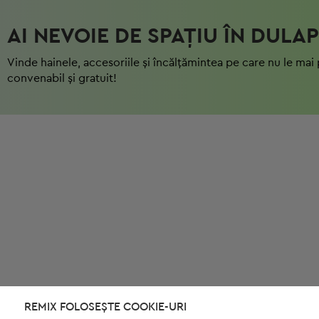
AI NEVOIE DE SPAȚIU ÎN DULAP
Vinde hainele, accesoriile și încălțămintea pe care nu le mai 
convenabil și gratuit!
REMIX FOLOSEȘTE COOKIE-URI