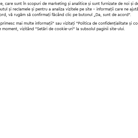
 care sunt în scopuri de marketing și analitice și sunt furnizate de noi și d
nutul și reclamele și pentru a analiza vizitele pe site - informații care ne a
cord, vă rugăm să confirmați făcând clic pe butonul „Da, sunt de acord”.
rimesc mai multe informații" sau vizitați "Politica de confidențialitate și coo
e moment, vizitând "Setări de cookie-uri" la subsolul paginii site-ului.