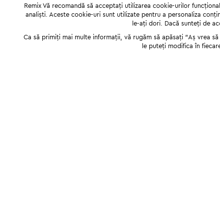
Remix Vă recomandă să acceptați utilizarea cookie-urilor funcționale,
analiști. Aceste cookie-uri sunt utilizate pentru a personaliza conți
le-ați dori. Dacă sunteți de a
Ca să primiți mai multe informații, vă rugăm să apăsați "Аș vrea să p
le puteți modifica în fiecar