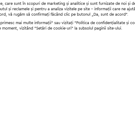
 care sunt în scopuri de marketing și analitice și sunt furnizate de noi și d
nutul și reclamele și pentru a analiza vizitele pe site - informații care ne a
cord, vă rugăm să confirmați făcând clic pe butonul „Da, sunt de acord”.
rimesc mai multe informații" sau vizitați "Politica de confidențialitate și coo
e moment, vizitând "Setări de cookie-uri" la subsolul paginii site-ului.