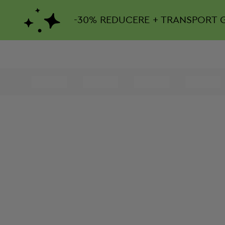
-
30%
REDUCERE + TRANSPORT 