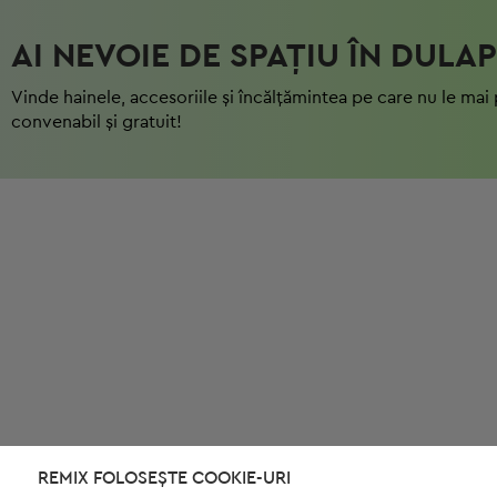
AI NEVOIE DE SPAȚIU ÎN DULAP
Vinde hainele, accesoriile și încălțămintea pe care nu le mai 
convenabil și gratuit!
REMIX FOLOSEȘTE COOKIE-URI