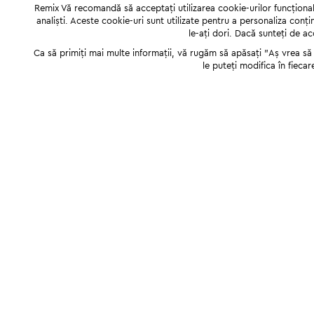
Remix Vă recomandă să acceptați utilizarea cookie-urilor funcționale,
analiști. Aceste cookie-uri sunt utilizate pentru a personaliza conți
le-ați dori. Dacă sunteți de a
Ca să primiți mai multe informații, vă rugăm să apăsați "Аș vrea să p
le puteți modifica în fiecar