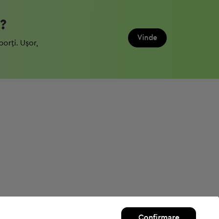
?
Vinde
porți. Ușor,
Confirmare