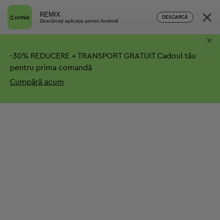
×
REMIX
DESCARCĂ
Descărcați aplicația pentru Android
×
-
30%
REDUCERE + TRANSPORT GRATUIT
Cadoul tău
pentru prima comandă
Cumpără acum