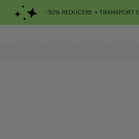
-
30%
REDUCERE + TRANSPORT 