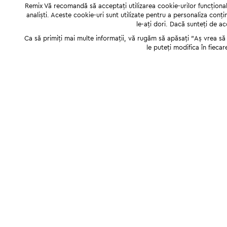
Remix Vă recomandă să acceptați utilizarea cookie-urilor funcționale,
analiști. Aceste cookie-uri sunt utilizate pentru a personaliza conți
le-ați dori. Dacă sunteți de a
Ca să primiți mai multe informații, vă rugăm să apăsați "Аș vrea să p
le puteți modifica în fiecar