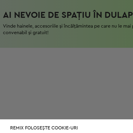
AI NEVOIE DE SPAȚIU ÎN DULAP
Vinde hainele, accesoriile și încălțămintea pe care nu le mai 
convenabil și gratuit!
REMIX FOLOSEȘTE COOKIE-URI