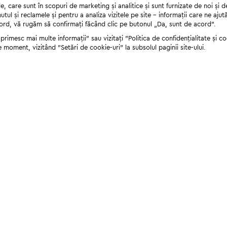
 care sunt în scopuri de marketing și analitice și sunt furnizate de noi și d
nutul și reclamele și pentru a analiza vizitele pe site - informații care ne a
cord, vă rugăm să confirmați făcând clic pe butonul „Da, sunt de acord”.
rimesc mai multe informații" sau vizitați "Politica de confidențialitate și coo
e moment, vizitând "Setări de cookie-uri" la subsolul paginii site-ului.