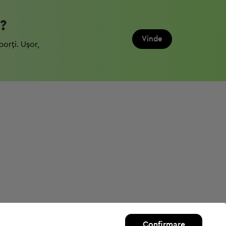
?
Vinde
porți. Ușor,
Confirmare