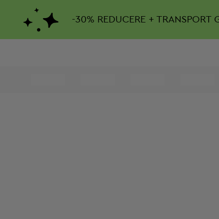
-
30%
REDUCERE + TRANSPORT 