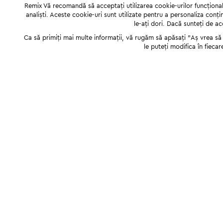
Remix Vă recomandă să acceptați utilizarea cookie-urilor funcționale,
analiști. Aceste cookie-uri sunt utilizate pentru a personaliza conți
le-ați dori. Dacă sunteți de a
Ca să primiți mai multe informații, vă rugăm să apăsați "Аș vrea să p
le puteți modifica în fiecar