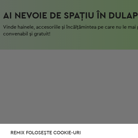
AI NEVOIE DE SPAȚIU ÎN DULAP
Vinde hainele, accesoriile și încălțămintea pe care nu le mai 
convenabil și gratuit!
REMIX FOLOSEȘTE COOKIE-URI