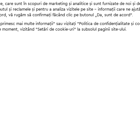
 care sunt în scopuri de marketing și analitice și sunt furnizate de noi și d
nutul și reclamele și pentru a analiza vizitele pe site - informații care ne a
cord, vă rugăm să confirmați făcând clic pe butonul „Da, sunt de acord”.
rimesc mai multe informații" sau vizitați "Politica de confidențialitate și coo
e moment, vizitând "Setări de cookie-uri" la subsolul paginii site-ului.