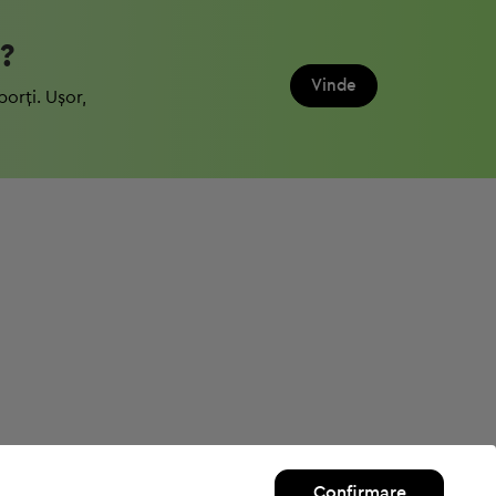
?
Vinde
porți. Ușor,
Confirmare