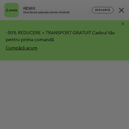
×
REMIX
DESCARCĂ
Descărcați aplicația pentru Android
×
-
30%
REDUCERE + TRANSPORT GRATUIT
Cadoul tău
pentru prima comandă
Cumpără acum