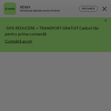
×
REMIX
DESCARCĂ
Descărcați aplicația pentru Android
×
-
30%
REDUCERE + TRANSPORT GRATUIT
Cadoul tău
pentru prima comandă
Cumpără acum