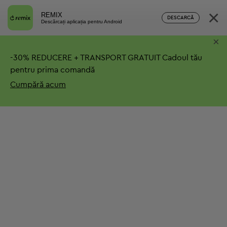
×
REMIX
DESCARCĂ
Descărcați aplicația pentru Android
×
-
30%
REDUCERE + TRANSPORT GRATUIT
Cadoul tău
pentru prima comandă
Cumpără acum