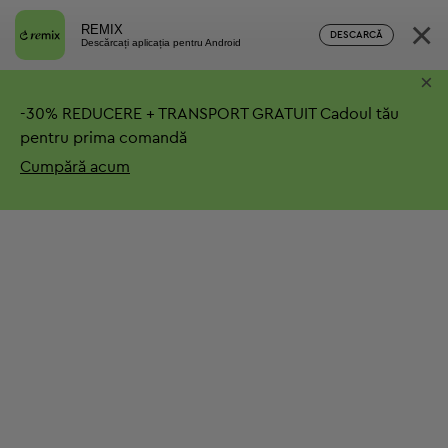
×
REMIX
DESCARCĂ
Descărcați aplicația pentru Android
×
-
30%
REDUCERE + TRANSPORT GRATUIT
Cadoul tău
pentru prima comandă
Cumpără acum