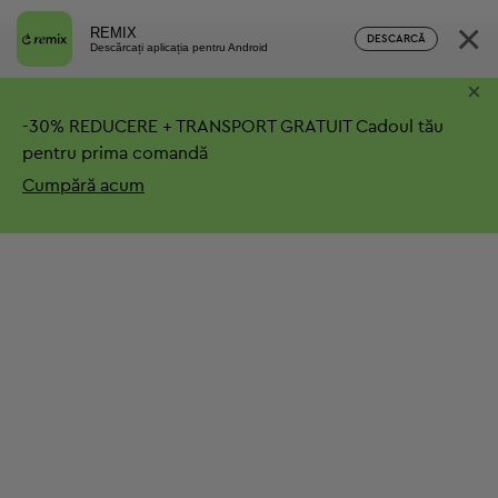
×
REMIX
DESCARCĂ
Descărcați aplicația pentru Android
×
-
30%
REDUCERE + TRANSPORT GRATUIT
Cadoul tău
pentru prima comandă
Cumpără acum