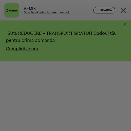
×
REMIX
DESCARCĂ
Descărcați aplicația pentru Android
×
-
30%
REDUCERE + TRANSPORT GRATUIT
Cadoul tău
pentru prima comandă
Cumpără acum