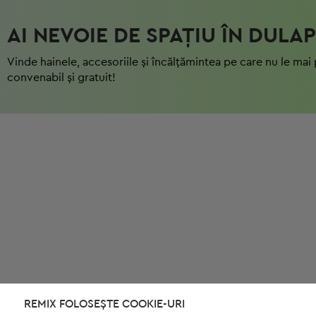
AI NEVOIE DE SPAȚIU ÎN DULAP
Vinde hainele, accesoriile și încălțămintea pe care nu le mai 
convenabil și gratuit!
REMIX FOLOSEȘTE COOKIE-URI