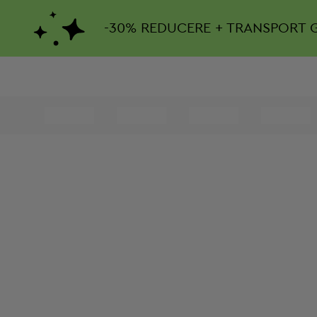
-
30%
REDUCERE + TRANSPORT 