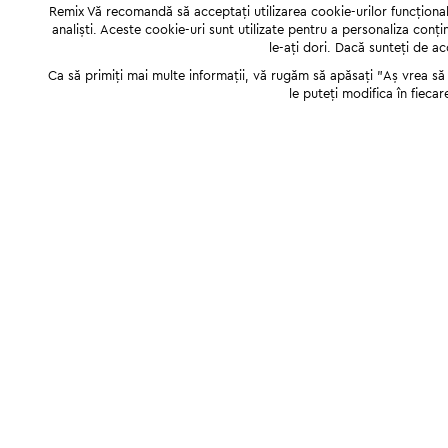
Remix Vă recomandă să acceptați utilizarea cookie-urilor funcționale,
analiști. Aceste cookie-uri sunt utilizate pentru a personaliza conți
le-ați dori. Dacă sunteți de a
Ca să primiți mai multe informații, vă rugăm să apăsați "Аș vrea să p
le puteți modifica în fiecar