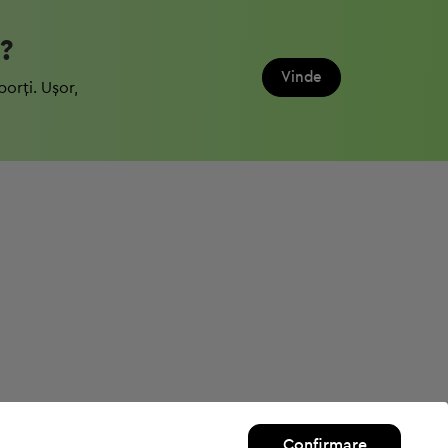
?
Vinde
porți. Ușor,
Confirmare