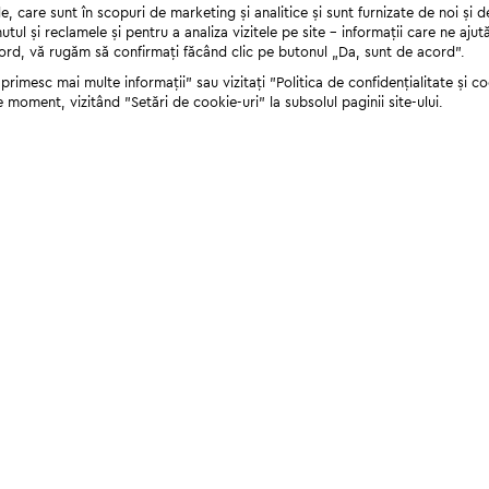
 care sunt în scopuri de marketing și analitice și sunt furnizate de noi și d
nutul și reclamele și pentru a analiza vizitele pe site - informații care ne a
cord, vă rugăm să confirmați făcând clic pe butonul „Da, sunt de acord”.
rimesc mai multe informații" sau vizitați "Politica de confidențialitate și coo
e moment, vizitând "Setări de cookie-uri" la subsolul paginii site-ului.