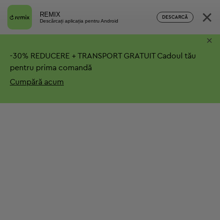
×
REMIX
DESCARCĂ
Descărcați aplicația pentru Android
×
-
30%
REDUCERE + TRANSPORT GRATUIT
Cadoul tău
pentru prima comandă
Cumpără acum