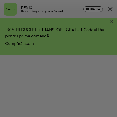
×
REMIX
DESCARCĂ
Descărcați aplicația pentru Android
×
-
30%
REDUCERE + TRANSPORT GRATUIT
Cadoul tău
pentru prima comandă
Cumpără acum