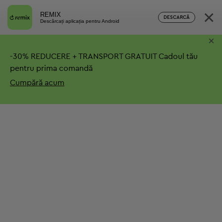
×
REMIX
DESCARCĂ
Descărcați aplicația pentru Android
×
-
30%
REDUCERE + TRANSPORT GRATUIT
Cadoul tău
pentru prima comandă
Cumpără acum