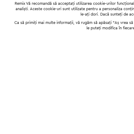
Remix Vă recomandă să acceptați utilizarea cookie-urilor funcționale,
analiști. Aceste cookie-uri sunt utilizate pentru a personaliza conți
le-ați dori. Dacă sunteți de a
Ca să primiți mai multe informații, vă rugăm să apăsați "Аș vrea să p
le puteți modifica în fiecar