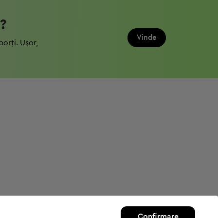
?
Vinde
porți. Ușor,
Confirmare