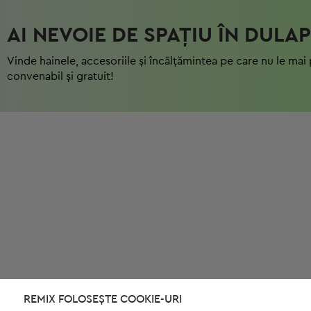
AI NEVOIE DE SPAȚIU ÎN DULAP
Vinde hainele, accesoriile și încălțămintea pe care nu le mai 
convenabil și gratuit!
REMIX FOLOSEȘTE COOKIE-URI