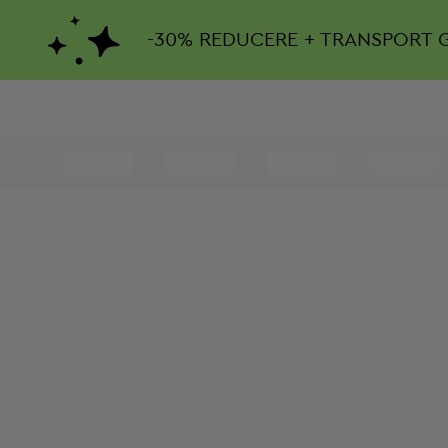
-
30%
REDUCERE + TRANSPORT 