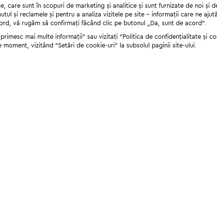
 care sunt în scopuri de marketing și analitice și sunt furnizate de noi și d
nutul și reclamele și pentru a analiza vizitele pe site - informații care ne a
cord, vă rugăm să confirmați făcând clic pe butonul „Da, sunt de acord”.
rimesc mai multe informații" sau vizitați "Politica de confidențialitate și coo
e moment, vizitând "Setări de cookie-uri" la subsolul paginii site-ului.