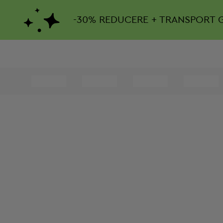
-
30%
REDUCERE + TRANSPORT 