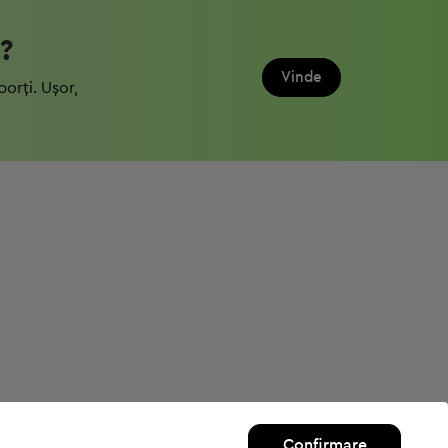
?
Vinde
porți. Ușor,
Confirmare