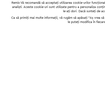
Remix Vă recomandă să acceptați utilizarea cookie-urilor funcționale,
analiști. Aceste cookie-uri sunt utilizate pentru a personaliza conți
le-ați dori. Dacă sunteți de a
Ca să primiți mai multe informații, vă rugăm să apăsați "Аș vrea să p
le puteți modifica în fiecar