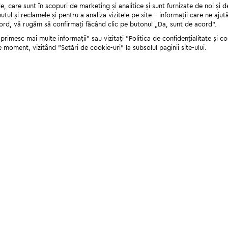
 care sunt în scopuri de marketing și analitice și sunt furnizate de noi și d
nutul și reclamele și pentru a analiza vizitele pe site - informații care ne a
cord, vă rugăm să confirmați făcând clic pe butonul „Da, sunt de acord”.
rimesc mai multe informații" sau vizitați "Politica de confidențialitate și coo
e moment, vizitând "Setări de cookie-uri" la subsolul paginii site-ului.