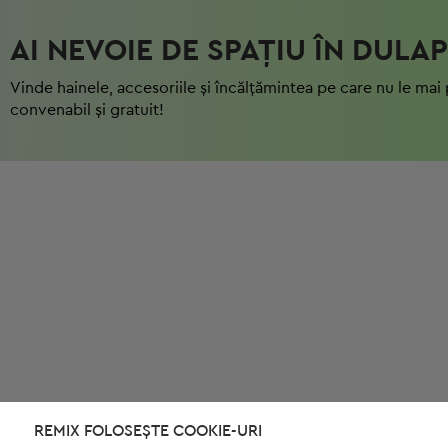
AI NEVOIE DE SPAȚIU ÎN DULAP
Vinde hainele, accesoriile și încălțămintea pe care nu le mai 
convenabil și gratuit!
REMIX FOLOSEȘTE COOKIE-URI