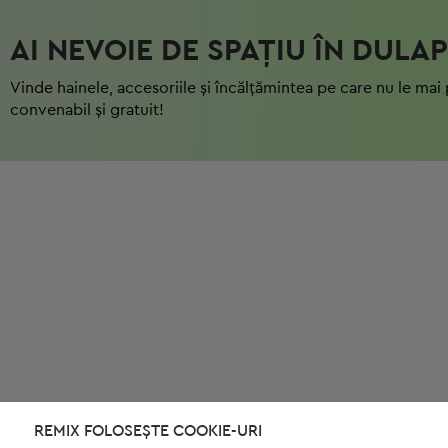
AI NEVOIE DE SPAȚIU ÎN DULAP
Vinde hainele, accesoriile și încălțămintea pe care nu le mai 
convenabil și gratuit!
REMIX FOLOSEȘTE COOKIE-URI