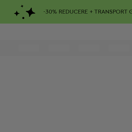
-
30%
REDUCERE + TRANSPORT 