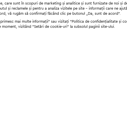
 care sunt în scopuri de marketing și analitice și sunt furnizate de noi și d
nutul și reclamele și pentru a analiza vizitele pe site - informații care ne a
cord, vă rugăm să confirmați făcând clic pe butonul „Da, sunt de acord”.
rimesc mai multe informații" sau vizitați "Politica de confidențialitate și coo
e moment, vizitând "Setări de cookie-uri" la subsolul paginii site-ului.