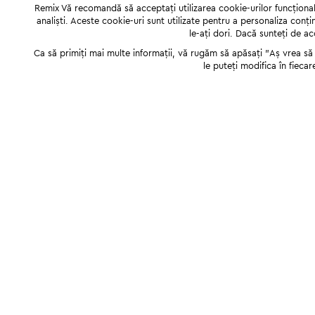
Remix Vă recomandă să acceptați utilizarea cookie-urilor funcționale,
analiști. Aceste cookie-uri sunt utilizate pentru a personaliza conți
le-ați dori. Dacă sunteți de a
Ca să primiți mai multe informații, vă rugăm să apăsați "Аș vrea să p
le puteți modifica în fiecar