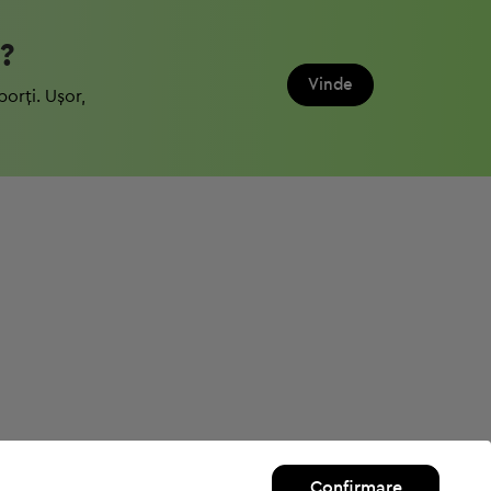
?
Vinde
porți. Ușor,
Confirmare