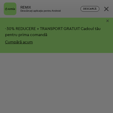
×
REMIX
DESCARCĂ
Descărcați aplicația pentru Android
×
-
30%
REDUCERE + TRANSPORT GRATUIT
Cadoul tău
pentru prima comandă
Cumpără acum