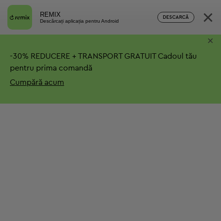
×
REMIX
DESCARCĂ
Descărcați aplicația pentru Android
×
-
30%
REDUCERE + TRANSPORT GRATUIT
Cadoul tău
pentru prima comandă
Cumpără acum