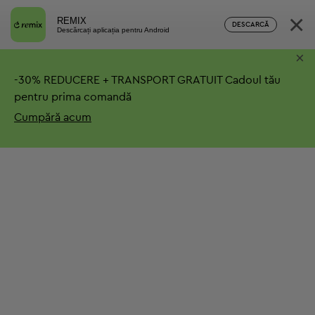
×
REMIX
DESCARCĂ
Descărcați aplicația pentru Android
×
-
30%
REDUCERE + TRANSPORT GRATUIT
Cadoul tău
pentru prima comandă
Cumpără acum