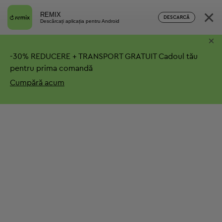
×
REMIX
DESCARCĂ
Descărcați aplicația pentru Android
×
-
30%
REDUCERE + TRANSPORT GRATUIT
Cadoul tău
pentru prima comandă
Cumpără acum