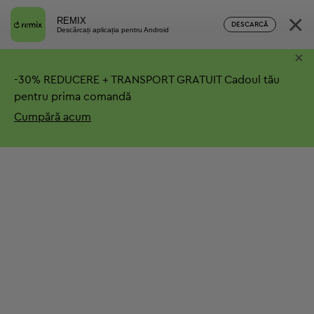
×
REMIX
DESCARCĂ
Descărcați aplicația pentru Android
×
-
30%
REDUCERE + TRANSPORT GRATUIT
Cadoul tău
pentru prima comandă
Cumpără acum