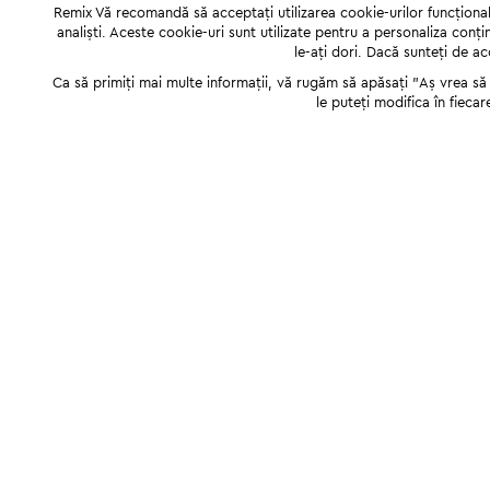
Remix Vă recomandă să acceptați utilizarea cookie-urilor funcționale,
analiști. Aceste cookie-uri sunt utilizate pentru a personaliza conți
le-ați dori. Dacă sunteți de a
Ca să primiți mai multe informații, vă rugăm să apăsați "Аș vrea să p
le puteți modifica în fiecar