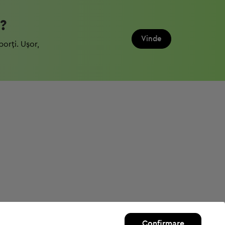
?
Vinde
porți. Ușor,
Confirmare