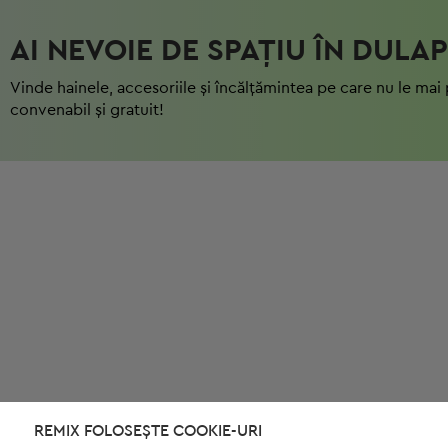
AI NEVOIE DE SPAȚIU ÎN DULAP
Vinde hainele, accesoriile și încălțămintea pe care nu le mai 
convenabil și gratuit!
REMIX FOLOSEȘTE COOKIE-URI