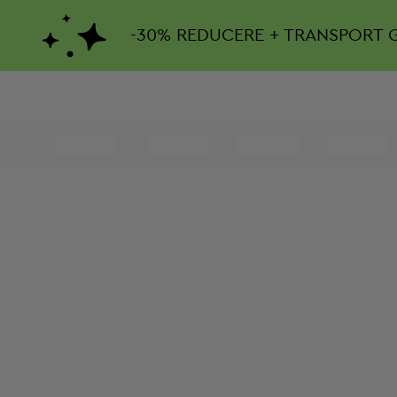
-
30%
REDUCERE + TRANSPORT 