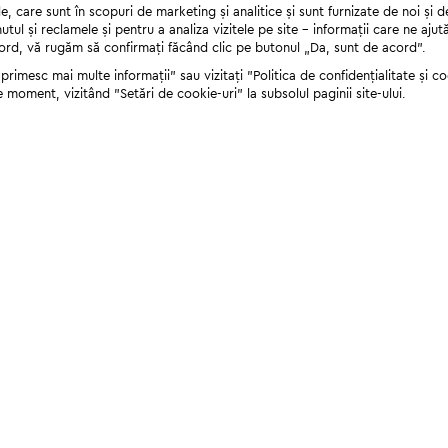
 care sunt în scopuri de marketing și analitice și sunt furnizate de noi și d
nutul și reclamele și pentru a analiza vizitele pe site - informații care ne a
cord, vă rugăm să confirmați făcând clic pe butonul „Da, sunt de acord”.
rimesc mai multe informații" sau vizitați "Politica de confidențialitate și coo
e moment, vizitând "Setări de cookie-uri" la subsolul paginii site-ului.