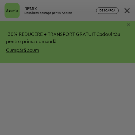
×
REMIX
DESCARCĂ
Descărcați aplicația pentru Android
×
-
30%
REDUCERE + TRANSPORT GRATUIT
Cadoul tău
pentru prima comandă
Cumpără acum