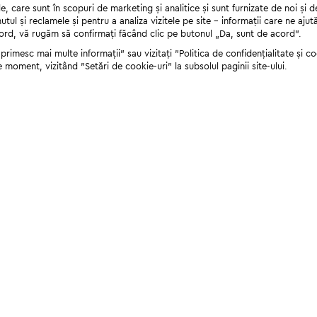
 care sunt în scopuri de marketing și analitice și sunt furnizate de noi și d
nutul și reclamele și pentru a analiza vizitele pe site - informații care ne a
cord, vă rugăm să confirmați făcând clic pe butonul „Da, sunt de acord”.
rimesc mai multe informații" sau vizitați "Politica de confidențialitate și coo
e moment, vizitând "Setări de cookie-uri" la subsolul paginii site-ului.