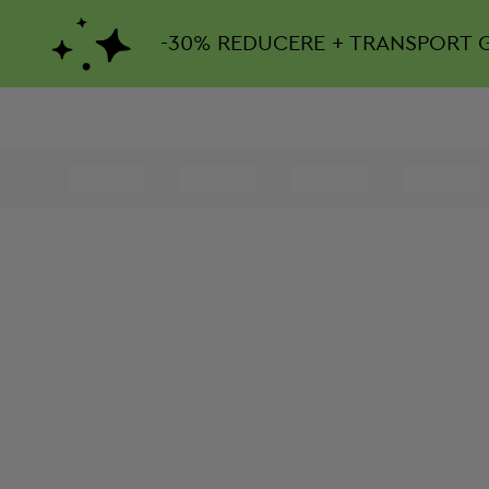
-
30%
REDUCERE + TRANSPORT 