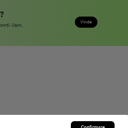
?
Vinde
porți. Ușor,
Confirmare