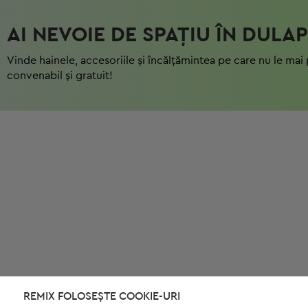
AI NEVOIE DE SPAȚIU ÎN DULAP
Vinde hainele, accesoriile și încălțămintea pe care nu le mai 
convenabil și gratuit!
REMIX FOLOSEȘTE COOKIE-URI