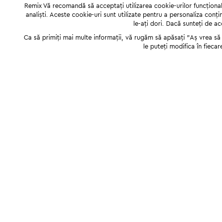
Remix Vă recomandă să acceptați utilizarea cookie-urilor funcționale,
analiști. Aceste cookie-uri sunt utilizate pentru a personaliza conți
le-ați dori. Dacă sunteți de a
Ca să primiți mai multe informații, vă rugăm să apăsați "Аș vrea să p
le puteți modifica în fiecar