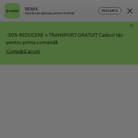
×
REMIX
DESCARCĂ
Descărcați aplicația pentru Android
×
-
30%
REDUCERE + TRANSPORT GRATUIT
Cadoul tău
pentru prima comandă
Cumpără acum