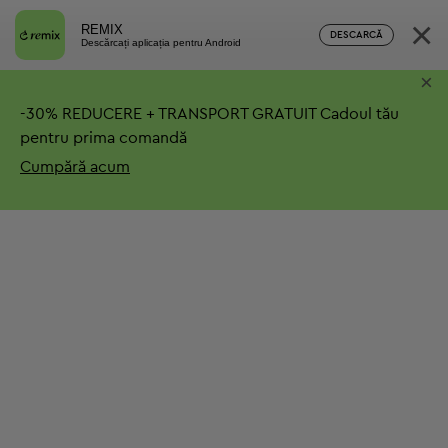
×
REMIX
DESCARCĂ
Descărcați aplicația pentru Android
×
-
30%
REDUCERE + TRANSPORT GRATUIT
Cadoul tău
pentru prima comandă
Cumpără acum