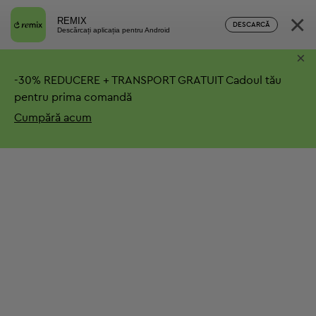
×
REMIX
DESCARCĂ
Descărcați aplicația pentru Android
×
-
30%
REDUCERE + TRANSPORT GRATUIT
Cadoul tău
pentru prima comandă
Cumpără acum