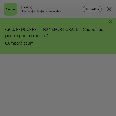
×
REMIX
DESCARCĂ
Descărcați aplicația pentru Android
×
-
30%
REDUCERE + TRANSPORT GRATUIT
Cadoul tău
pentru prima comandă
Cumpără acum