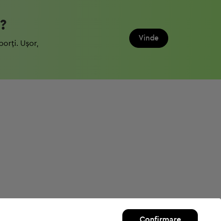
?
Vinde
porți. Ușor,
Confirmare