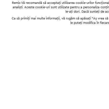
Remix Vă recomandă să acceptați utilizarea cookie-urilor funcționale,
analiști. Aceste cookie-uri sunt utilizate pentru a personaliza conți
le-ați dori. Dacă sunteți de a
Ca să primiți mai multe informații, vă rugăm să apăsați "Аș vrea să p
le puteți modifica în fiecar