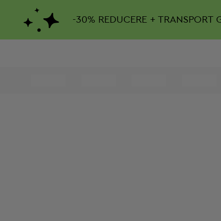
-
30%
REDUCERE + TRANSPORT 