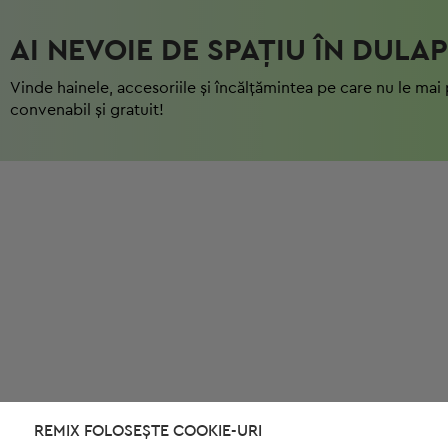
AI NEVOIE DE SPAȚIU ÎN DULAP
Vinde hainele, accesoriile și încălțămintea pe care nu le mai 
convenabil și gratuit!
REMIX FOLOSEȘTE COOKIE-URI