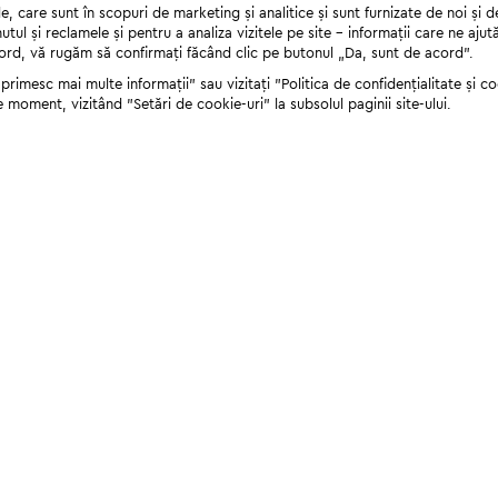
 care sunt în scopuri de marketing și analitice și sunt furnizate de noi și d
nutul și reclamele și pentru a analiza vizitele pe site - informații care ne a
cord, vă rugăm să confirmați făcând clic pe butonul „Da, sunt de acord”.
rimesc mai multe informații" sau vizitați "Politica de confidențialitate și coo
e moment, vizitând "Setări de cookie-uri" la subsolul paginii site-ului.