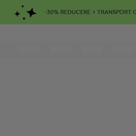
-
30%
REDUCERE + TRANSPORT 