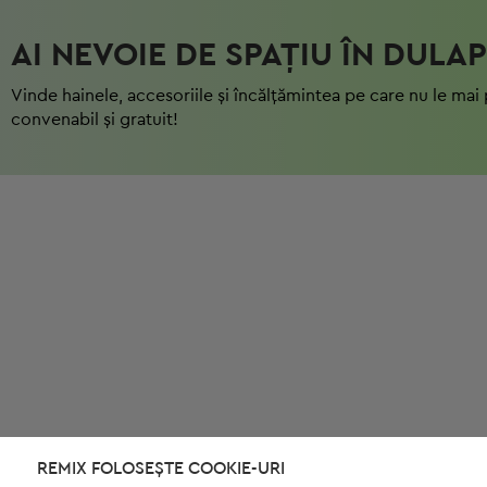
AI NEVOIE DE SPAȚIU ÎN DULAP
Vinde hainele, accesoriile și încălțămintea pe care nu le mai 
convenabil și gratuit!
REMIX FOLOSEȘTE COOKIE-URI