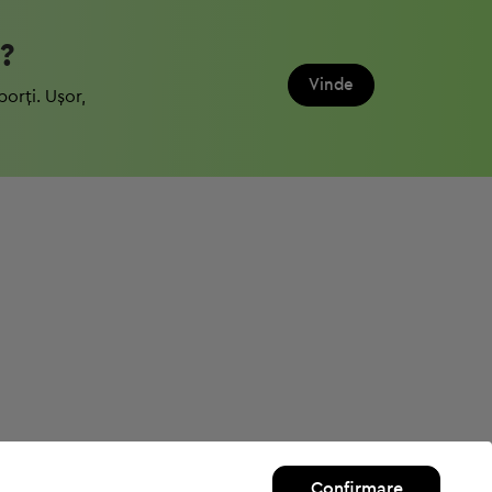
?
Vinde
porți. Ușor,
Confirmare