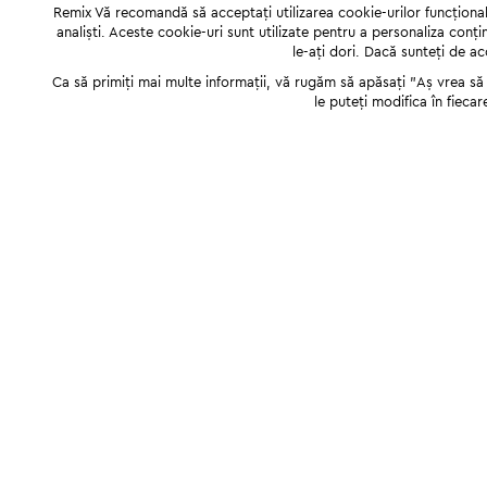
Remix Vă recomandă să acceptați utilizarea cookie-urilor funcționale,
analiști. Aceste cookie-uri sunt utilizate pentru a personaliza conți
le-ați dori. Dacă sunteți de a
Ca să primiți mai multe informații, vă rugăm să apăsați "Аș vrea să p
le puteți modifica în fiecar