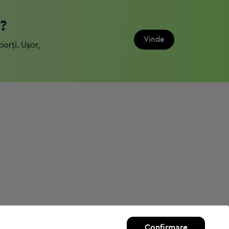
?
Vinde
porți. Ușor,
Confirmare