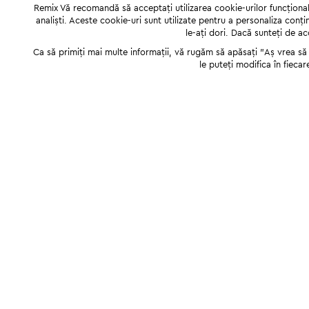
Remix Vă recomandă să acceptați utilizarea cookie-urilor funcționale,
analiști. Aceste cookie-uri sunt utilizate pentru a personaliza conți
le-ați dori. Dacă sunteți de a
Ca să primiți mai multe informații, vă rugăm să apăsați "Аș vrea să p
le puteți modifica în fiecar