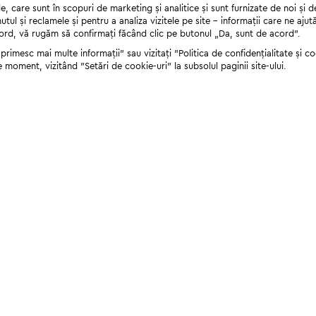
 care sunt în scopuri de marketing și analitice și sunt furnizate de noi și d
nutul și reclamele și pentru a analiza vizitele pe site - informații care ne a
cord, vă rugăm să confirmați făcând clic pe butonul „Da, sunt de acord”.
rimesc mai multe informații" sau vizitați "Politica de confidențialitate și coo
e moment, vizitând "Setări de cookie-uri" la subsolul paginii site-ului.