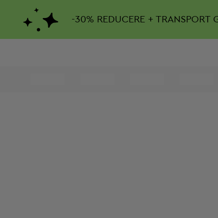
-
30%
REDUCERE + TRANSPORT 