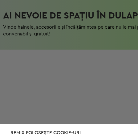
AI NEVOIE DE SPAȚIU ÎN DULAP
Vinde hainele, accesoriile și încălțămintea pe care nu le mai 
convenabil și gratuit!
REMIX FOLOSEȘTE COOKIE-URI