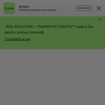
×
REMIX
DESCARCĂ
Descărcați aplicația pentru Android
×
-
30%
REDUCERE + TRANSPORT GRATUIT
Cadoul tău
pentru prima comandă
Cumpără acum