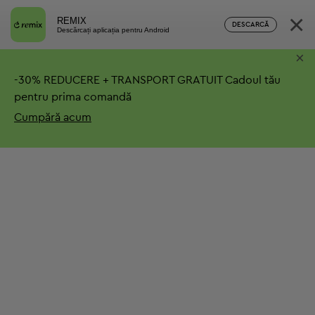
×
REMIX
DESCARCĂ
Descărcați aplicația pentru Android
×
-
30%
REDUCERE + TRANSPORT GRATUIT
Cadoul tău
pentru prima comandă
Cumpără acum