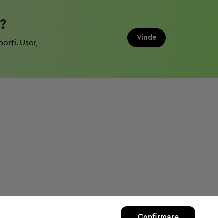
?
Vinde
porți. Ușor,
Confirmare