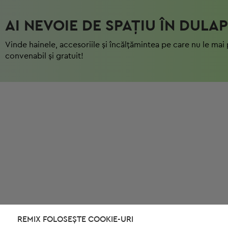
AI NEVOIE DE SPAȚIU ÎN DULAP
Vinde hainele, accesoriile și încălțămintea pe care nu le mai 
convenabil și gratuit!
REMIX FOLOSEȘTE COOKIE-URI