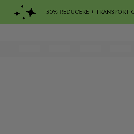
-
30%
REDUCERE + TRANSPORT 