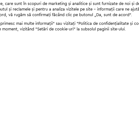
 care sunt în scopuri de marketing și analitice și sunt furnizate de noi și d
nutul și reclamele și pentru a analiza vizitele pe site - informații care ne a
cord, vă rugăm să confirmați făcând clic pe butonul „Da, sunt de acord”.
rimesc mai multe informații" sau vizitați "Politica de confidențialitate și coo
e moment, vizitând "Setări de cookie-uri" la subsolul paginii site-ului.