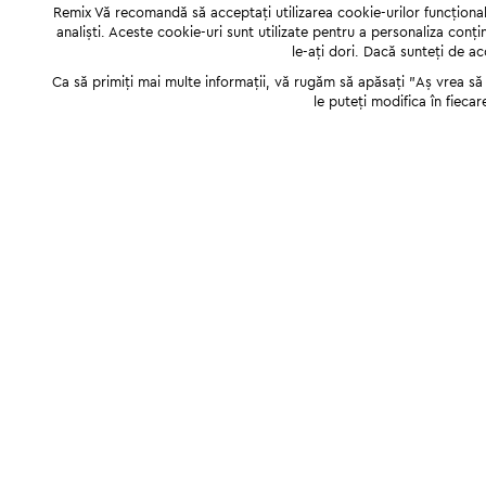
Remix Vă recomandă să acceptați utilizarea cookie-urilor funcționale,
analiști. Aceste cookie-uri sunt utilizate pentru a personaliza conți
le-ați dori. Dacă sunteți de a
Ca să primiți mai multe informații, vă rugăm să apăsați "Аș vrea să p
le puteți modifica în fiecar