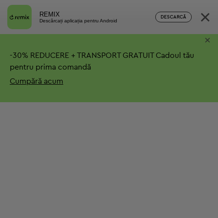
×
REMIX
DESCARCĂ
Descărcați aplicația pentru Android
×
-
30%
REDUCERE + TRANSPORT GRATUIT
Cadoul tău
pentru prima comandă
Cumpără acum