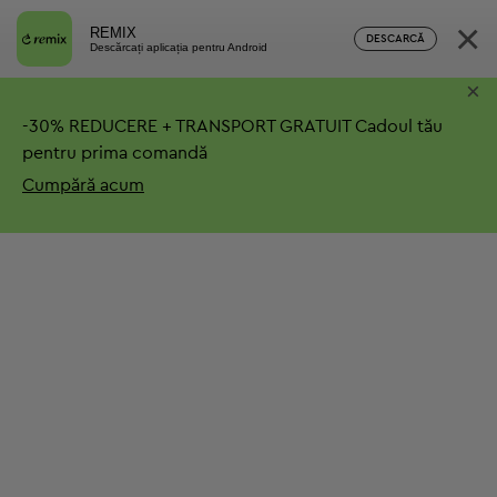
×
REMIX
DESCARCĂ
Descărcați aplicația pentru Android
×
-
30%
REDUCERE + TRANSPORT GRATUIT
Cadoul tău
pentru prima comandă
Cumpără acum