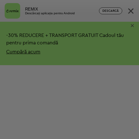
×
REMIX
DESCARCĂ
Descărcați aplicația pentru Android
×
-
30%
REDUCERE + TRANSPORT GRATUIT
Cadoul tău
pentru prima comandă
Cumpără acum