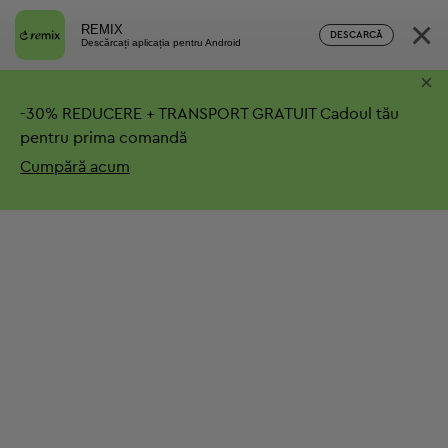
×
REMIX
DESCARCĂ
Descărcați aplicația pentru Android
×
-
30%
REDUCERE + TRANSPORT GRATUIT
Cadoul tău
pentru prima comandă
Cumpără acum