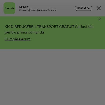
×
REMIX
DESCARCĂ
Descărcați aplicația pentru Android
×
-
30%
REDUCERE + TRANSPORT GRATUIT
Cadoul tău
pentru prima comandă
Cumpără acum