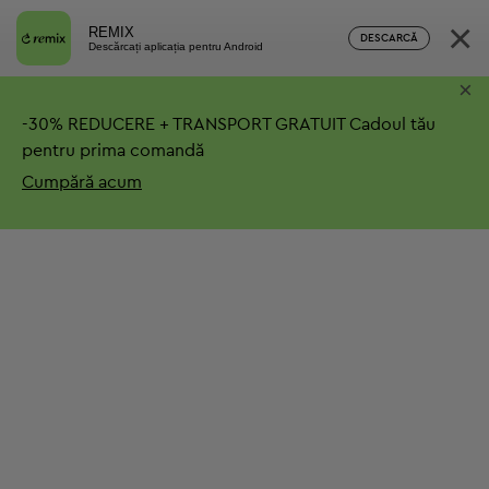
×
REMIX
DESCARCĂ
Descărcați aplicația pentru Android
×
-
30%
REDUCERE + TRANSPORT GRATUIT
Cadoul tău
pentru prima comandă
Cumpără acum